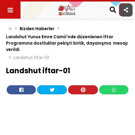
Skip
to
content
»
»
Bizden Haberler
Landshut Yunus Emre Camii'nde düzenlenen İftar
Programına dostluklar pekişti birlik, dayanışma mesajı
verildi
»
Landshut iftar-01
Landshut iftar-01