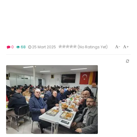
-
+
0
68
25 Mart 2025
(No Ratings Yet)