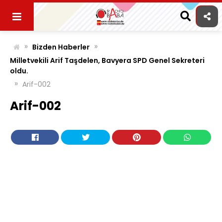
Skip
to
content
»
»
Bizden Haberler
Milletvekili Arif Taşdelen, Bavyera SPD Genel Sekreteri
oldu.
»
Arif-002
Arif-002