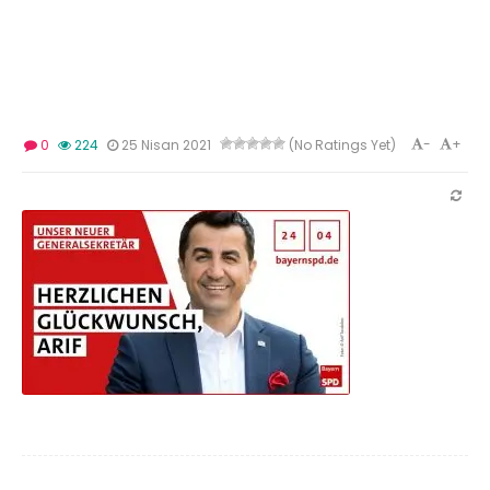
-
+
0
224
25 Nisan 2021
(No Ratings Yet)