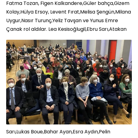
Fatma Tozan, Figen Kalkandere,Güler bahça,Gizem
Kolay,Hülya Ersoy, Levent Fırat,Melisa Şengün,Milana
Uygur,Nasır Turunç,Yeliz Tavşan ve Yunus Emre
Çanak rol aldılar.
Lea Kesisoğlugil,Ebru Sarı,Atakan
Sarı,Lukas Boue,Bahar Ayan,Esra Aydın,Pelin