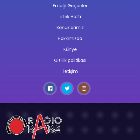
Emeği Geçenler
İstek Hattı
Konuklarımız
Hakkımızda
Künye
Gizlilik politikası
İletişim