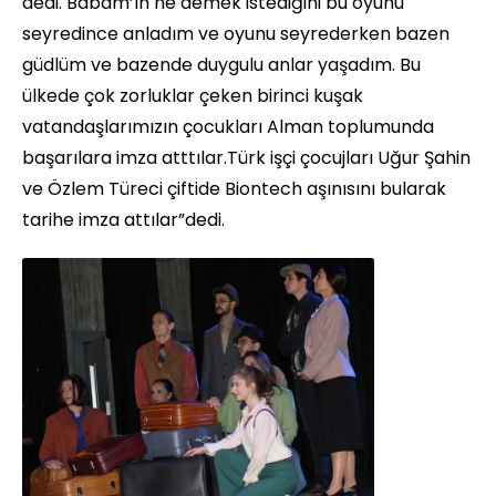
dedi. Babam’ın ne demek istediğini bu oyunu
seyredince anladım ve oyunu seyrederken bazen
güdlüm ve bazende duygulu anlar yaşadım. Bu
ülkede çok zorluklar çeken birinci kuşak
vatandaşlarımızın çocukları Alman toplumunda
başarılara imza atttılar.Türk işçi çocujları Uğur Şahin
ve Özlem Türeci çiftide Biontech aşınısını bularak
tarihe imza attılar”dedi.