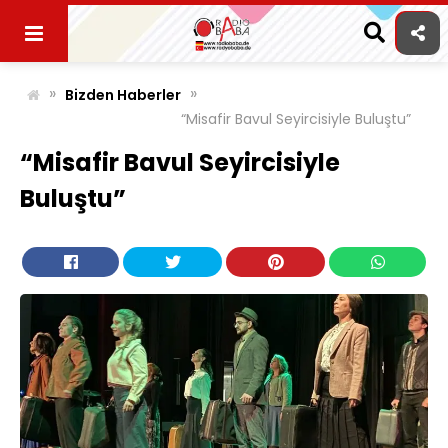
Skip
to
content
»
»
Bizden Haberler
“Misafir Bavul Seyircisiyle Buluştu”
“Misafir Bavul Seyircisiyle
Buluştu”