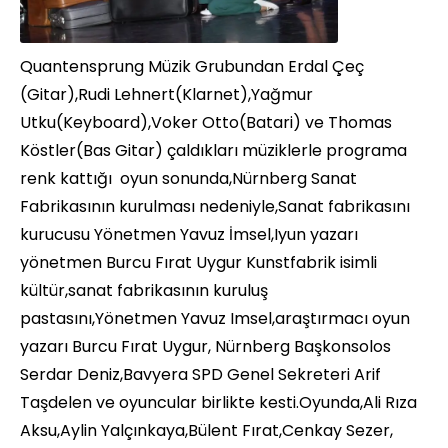
Quantensprung Müzik Grubundan Erdal Çeç
(Gitar),Rudi Lehnert(Klarnet),Yağmur
Utku(Keyboard),Voker Otto(Batari) ve Thomas
Köstler(Bas Gitar) çaldıkları müziklerle programa
renk kattığı oyun sonunda,Nürnberg Sanat
Fabrikasının kurulması nedeniyle,Sanat fabrikasını
kurucusu Yönetmen Yavuz İmsel,Iyun yazarı
yönetmen Burcu Fırat Uygur Kunstfabrik isimli
kültür,sanat fabrikasının kuruluş
pastasını,Yönetmen Yavuz Imsel,araştırmacı oyun
yazarı Burcu Fırat Uygur, Nürnberg Başkonsolos
Serdar Deniz,Bavyera SPD Genel Sekreteri Arif
Taşdelen ve oyuncular birlikte kesti.Oyunda,Ali Rıza
Aksu,Aylin Yalçınkaya,Bülent Fırat,Cenkay Sezer,