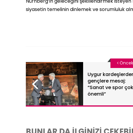
Nürnberg’in geleceğini şekillendirmek isteyen b
siyasetin temelinin dinlemek ve sorumluluk a
Öncek
Uygur kardeşlerde
gençlere mesaj:
“Sanat ve spor ço
önemli”
BUNLAR DA İLGİNİZİ ÇEKEBİ