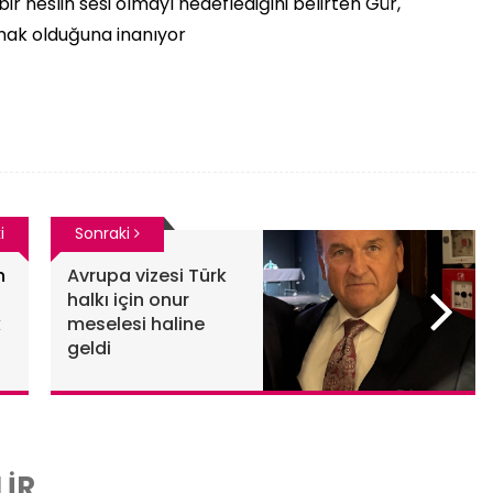
ir neslin sesi olmayı hedeflediğini belirten Gür,
lmak olduğuna inanıyor
i
Sonraki
n
Avrupa vizesi Türk
halkı için onur
k
meselesi haline
geldi
LİR