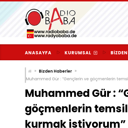
Skip
to
content
ANASAYFA
KURUMSAL
BIZDEN
»
»
Bizden Haberler
Muhammed Gür : “Gençlerin ve göçmenlerin temsilc
Muhammed Gür : “G
göçmenlerin temsil
kurmak istiyorum”