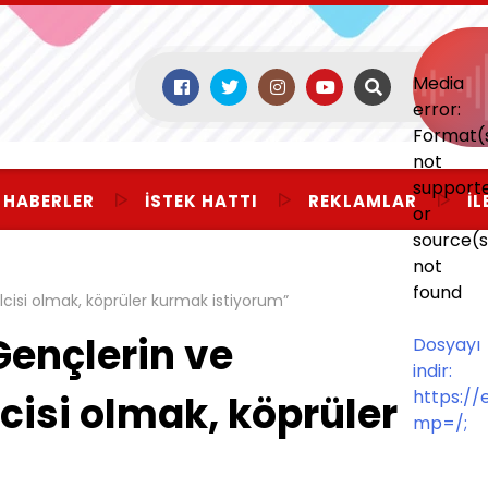
Media
error:
Format(
not
support
 HABERLER
İSTEK HATTI
REKLAMLAR
İL
or
source(s
not
found
isi olmak, köprüler kurmak istiyorum”
ençlerin ve
Dosyayı
indir:
https:/
cisi olmak, köprüler
mp=/;