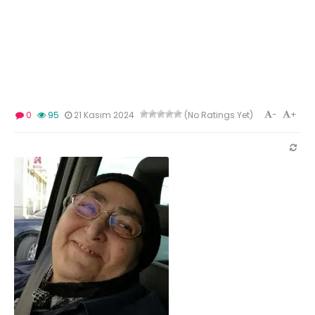
-
+
0
95
21 Kasım 2024
(No Ratings Yet)