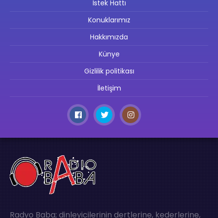
İstek Hattı
Konuklarımız
Hakkımızda
Künye
Gizlilik politikası
İletişim
Radyo Baba; dinleyicilerinin dertlerine, kederlerine,