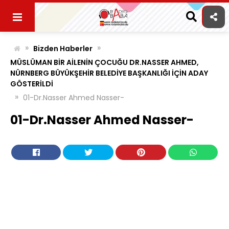
Skip
to
content
»
»
Bizden Haberler
MÜSLÜMAN BİR AİLENİN ÇOCUĞU DR.NASSER AHMED,
NÜRNBERG BÜYÜKŞEHİR BELEDİYE BAŞKANLIĞI İÇİN ADAY
GÖSTERİLDİ
»
01-Dr.Nasser Ahmed Nasser-
01-Dr.Nasser Ahmed Nasser-