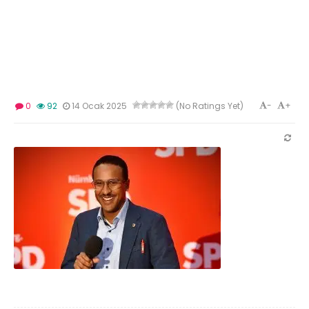
-
+
0
92
14 Ocak 2025
(No Ratings Yet)