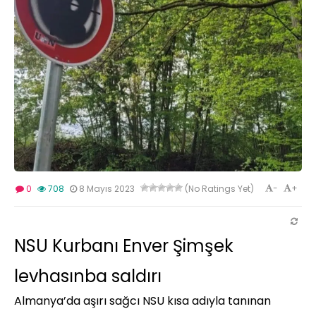
-
+
0
708
8 Mayıs 2023
(No Ratings Yet)
NSU Kurbanı Enver Şimşek
levhasınba saldırı
Almanya’da aşırı sağcı NSU kısa adıyla tanınan