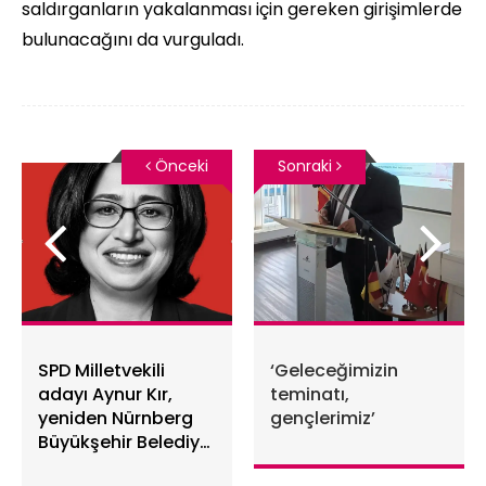
saldırganların yakalanması için gereken girişimlerde
bulunacağını da vurguladı.
Önceki
Sonraki
SPD Milletvekili
‘Geleceğimizin
adayı Aynur Kır,
teminatı,
yeniden Nürnberg
gençlerimiz’
Büyükşehir Belediye
Meclisi’nde