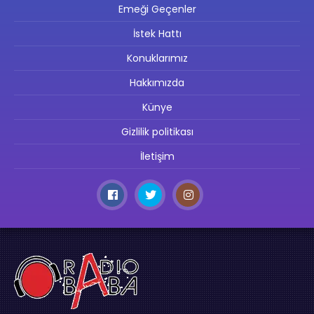
Emeği Geçenler
İstek Hattı
Konuklarımız
Hakkımızda
Künye
Gizlilik politikası
İletişim