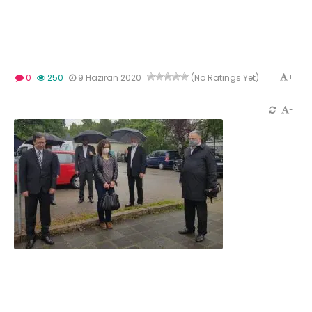
+
0
250
9 Haziran 2020
(No Ratings Yet)
-