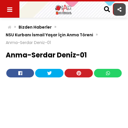
Skip
to
content
»
»
Bizden Haberler
»
NSU Kurbanı İsmail Yaşar İçin Anma Töreni
Anma-Serdar Deniz-01
Anma-Serdar Deniz-01