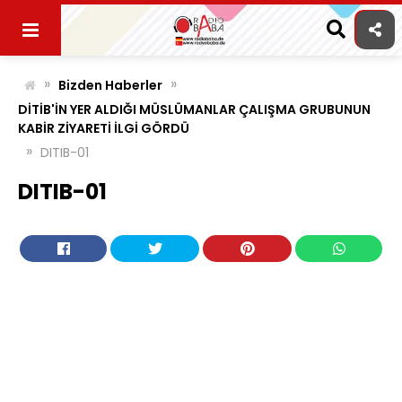
Skip
to
content
»
»
Bizden Haberler
DİTİB'İN YER ALDIĞI MÜSLÜMANLAR ÇALIŞMA GRUBUNUN
KABİR ZİYARETİ İLGİ GÖRDÜ
»
DITIB-01
DITIB-01