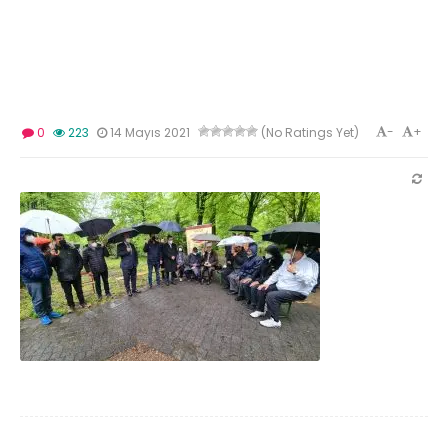
-
+
0
223
14 Mayıs 2021
(No Ratings Yet)