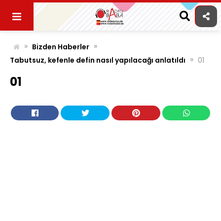
Skip
to
content
»
»
Bizden Haberler
»
Tabutsuz, kefenle defin nasıl yapılacağı anlatıldı
01
01