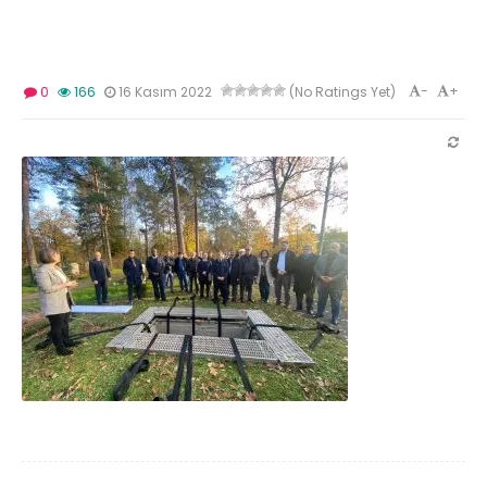
-
+
0
166
16 Kasım 2022
(No Ratings Yet)