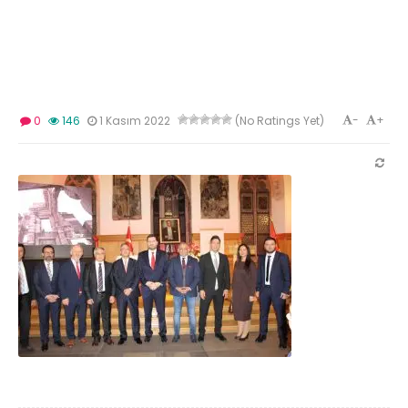
-
+
0
146
1 Kasım 2022
(No Ratings Yet)