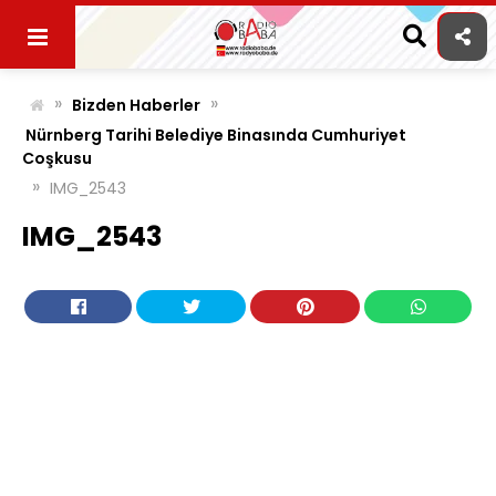
Skip
to
content
»
»
Bizden Haberler
Nürnberg Tarihi Belediye Binasında Cumhuriyet
Coşkusu
»
IMG_2543
IMG_2543