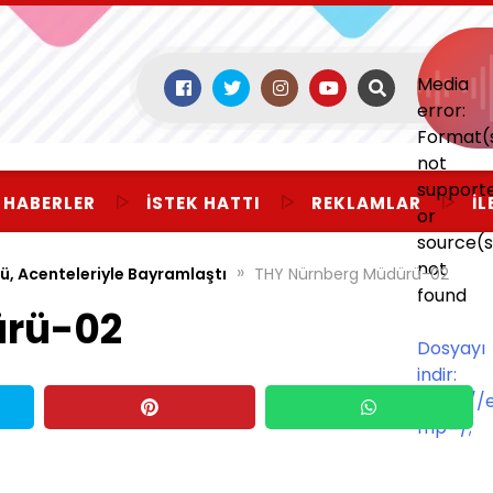
Media
error:
Format(
not
support
 HABERLER
İSTEK HATTI
REKLAMLAR
İL
or
source(s
not
»
, Acenteleriyle Bayramlaştı
THY Nürnberg Müdürü-02
found
ürü-02
Dosyayı
indir:
https:/
mp=/;