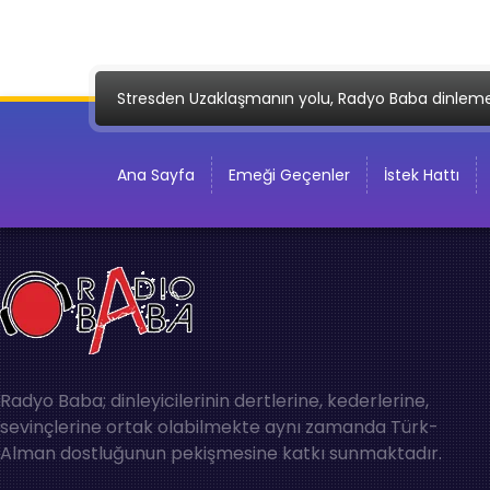
Stresden Uzaklaşmanın yolu, Radyo Baba dinlem
Ana Sayfa
Emeği Geçenler
İstek Hattı
Radyo Baba; dinleyicilerinin dertlerine, kederlerine,
sevinçlerine ortak olabilmekte aynı zamanda Türk-
Alman dostluğunun pekişmesine katkı sunmaktadır.