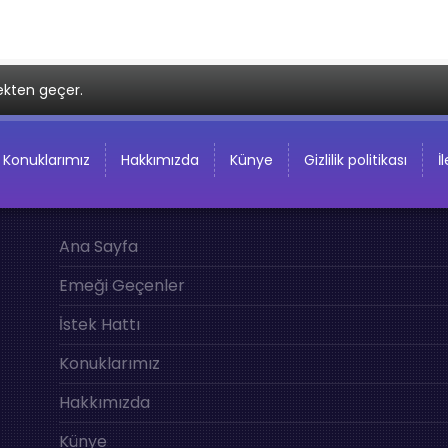
ekten geçer.
Konuklarımız
Hakkımızda
Künye
Gizlilik politikası
İ
Ana Sayfa
Emeği Geçenler
İstek Hattı
Konuklarımız
Hakkımızda
Künye