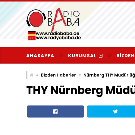
Skip
to
content
ANASAYFA
KURUMSAL
BIZDEN
»
»
Bizden Haberler
Nürnberg THY Müdürlüğü
THY Nürnberg Müd