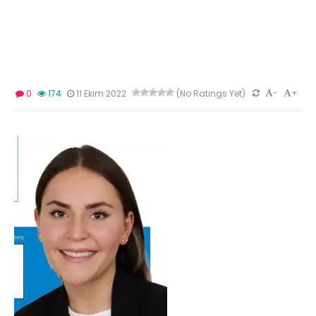
-
+
0
174
11 Ekim 2022
(No Ratings Yet)