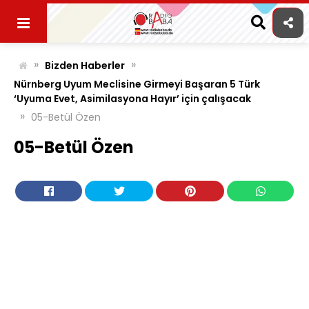
Skip
to
content
»
»
Bizden Haberler
Nürnberg Uyum Meclisine Girmeyi Başaran 5 Türk
‘Uyuma Evet, Asimilasyona Hayır’ için çalışacak
»
05-Betül Özen
05-Betül Özen