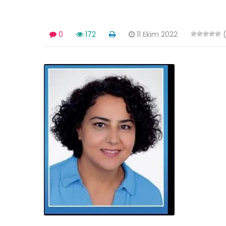
0
172
11 Ekim 2022
(