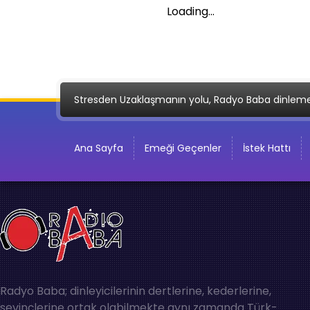
Loading...
Stresden Uzaklaşmanın yolu, Radyo Baba dinlem
Ana Sayfa
Emeği Geçenler
İstek Hattı
Radyo Baba; dinleyicilerinin dertlerine, kederlerine,
sevinçlerine ortak olabilmekte aynı zamanda Türk-