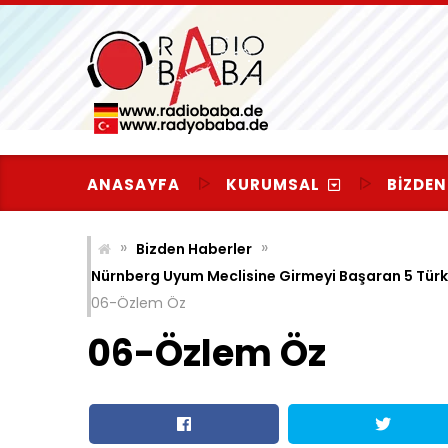
Skip
to
content
ANASAYFA
KURUMSAL
BIZDEN
»
»
Bizden Haberler
Nürnberg Uyum Meclisine Girmeyi Başaran 5 Türk 
06-Özlem Öz
06-Özlem Öz