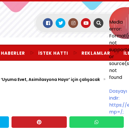
Media
error:
Format(
not
support
 HABERLER
İSTEK HATTI
REKLAMLAR
İL
or
source(s
not
found
»
‘Uyuma Evet, Asimilasyona Hayır’ için çalışacak
Dosyayı
indir:
https:/
mp=/;