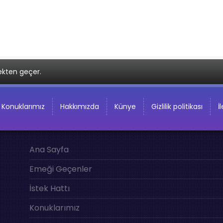
ekten geçer.
Konuklarımız
Hakkımızda
Künye
Gizlilik politikası
İ
Ana Sayfa
Emeği Geçenler
İstek Hattı
Konuklarımız