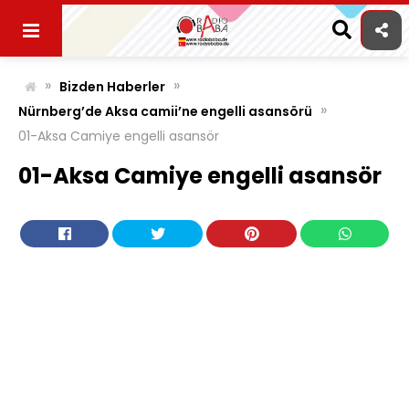
Skip
to
content
»
»
Bizden Haberler
»
Nürnberg’de Aksa camii’ne engelli asansörü
01-Aksa Camiye engelli asansör
01-Aksa Camiye engelli asansör