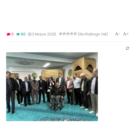
-
+
0
60
3 Mayıs 2025
(No Ratings Yet)