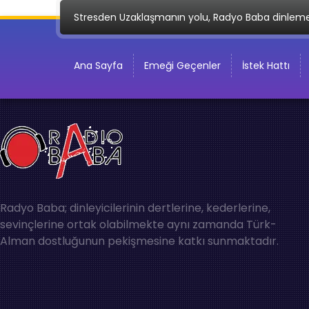
Stresden Uzaklaşmanın yolu, Radyo Baba dinlem
Ana Sayfa
Emeği Geçenler
İstek Hattı
Radyo Baba; dinleyicilerinin dertlerine, kederlerine,
sevinçlerine ortak olabilmekte aynı zamanda Türk-
Alman dostluğunun pekişmesine katkı sunmaktadır.