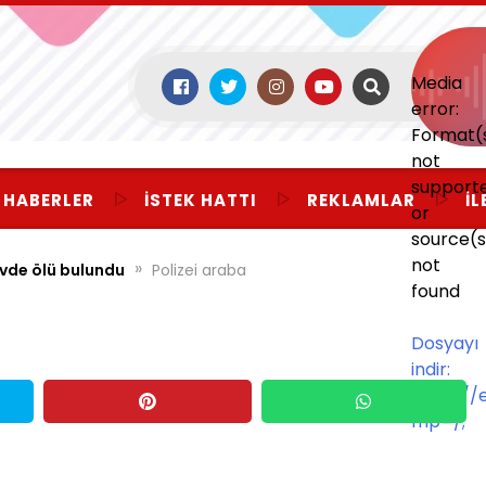
Media
error:
Format(
not
support
 HABERLER
İSTEK HATTI
REKLAMLAR
İL
or
source(s
not
»
evde ölü bulundu
Polizei araba
found
Dosyayı
indir:
https:/
mp=/;