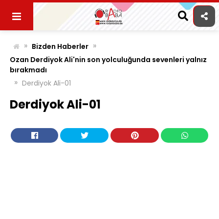
Skip
to
content
»
»
Bizden Haberler
Ozan Derdiyok Ali'nin son yolculuğunda sevenleri yalnız
bırakmadı
»
Derdiyok Ali-01
Derdiyok Ali-01