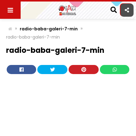
Skip
to
content
»
»
radio-baba-galeri-7-min
radio-baba-galeri-7-min
radio-baba-galeri-7-min