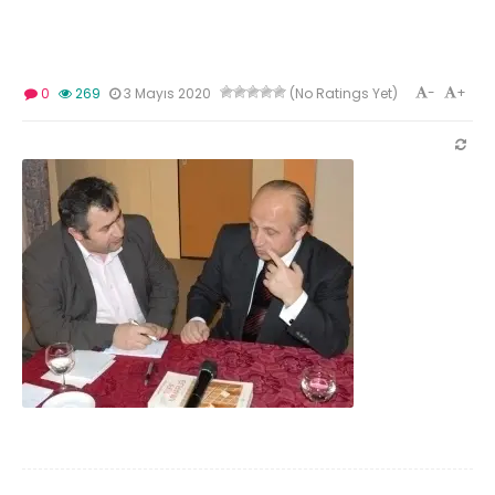
-
+
0
269
3 Mayıs 2020
(No Ratings Yet)