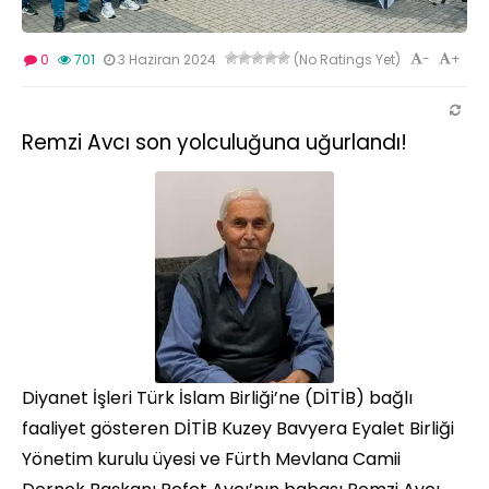
-
+
0
701
3 Haziran 2024
(No Ratings Yet)
Remzi Avcı son yolculuğuna uğurlandı!
Diyanet İşleri Türk İslam Birliği’ne (DİTİB) bağlı
faaliyet gösteren DİTİB Kuzey Bavyera Eyalet Birliği
Yönetim kurulu üyesi ve Fürth Mevlana Camii