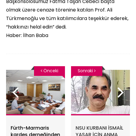
Başkonsolosumuz Fatma Taşan Cebeci başta
olmak üzere cenaze törenine katılan Prof. Ali
Türkmenoğlu ve tüm katılımcılara teşekkür ederek,
“hakkınızı helal edin” dedi.
Haber: İlhan Baba
Önceki
Sonraki
Fürth-Marmaris
NSU KURBANI İSMAİL
kardeş derneğinden
YAŞAR İÇİN ANMA