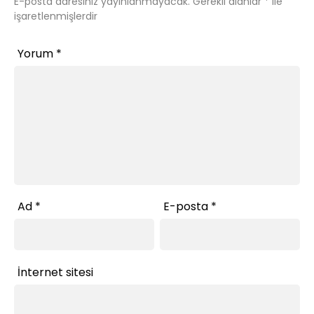
E-posta adresiniz yayınlanmayacak.
Gerekli alanlar
*
ile
işaretlenmişlerdir
Yorum
*
Ad
*
E-posta
*
İnternet sitesi