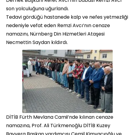
Dernek Başkanı Refet Avcı’nın babası Remzi Avcı
son yolculuğuna uğurlandı.
Tedavi gördüğü hastanede kalp ve nefes yetmezliği
nedeniyle vefat eden Remzi Avcı’nın cenaze
namazını, Nürnberg Din Hizmetleri Ataşesi
Necmettin Saydan kıldırdı.
DİTİB Fürth Mevlana Camii’nde kılınan cenaze
namazına, Prof. Ali Türkmenoğlu DİTİB Kuzey
Bavyera Başkan yardımcısı Cemil Kimyacıoğlu ve