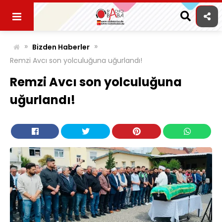
Skip
to
content
»
»
Bizden Haberler
Remzi Avcı son yolculuğuna uğurlandı!
Remzi Avcı son yolculuğuna
uğurlandı!