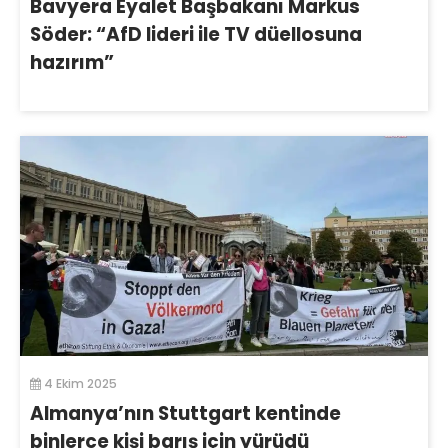
Bavyera Eyalet Başbakanı Markus
Söder: “AfD lideri ile TV düellosuna
hazırım”
4 Ekim 2025
Almanya’nın Stuttgart kentinde
binlerce kişi barış için yürüdü