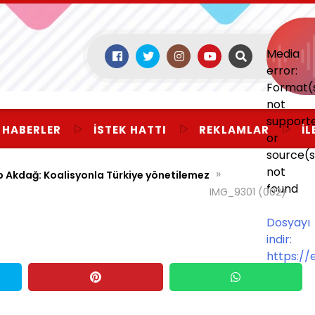
Media
error:
Format(
not
support
 HABERLER
İSTEK HATTI
REKLAMLAR
İL
or
source(s
not
»
ep Akdağ: Koalisyonla Türkiye yönetilemez
found
IMG_9301 (002)
Dosyayı
indir:
https:/
mp=/;