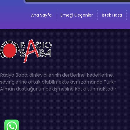
Ana Sayfa
Emeği Geçenler
İstek Hattı
Radyo Baba; dinleyicilerinin dertlerine, kederlerine,
sevinçlerine ortak olabilmekte aynı zamanda Türk-
Alman dostluğunun pekişmesine katkı sunmaktadır.