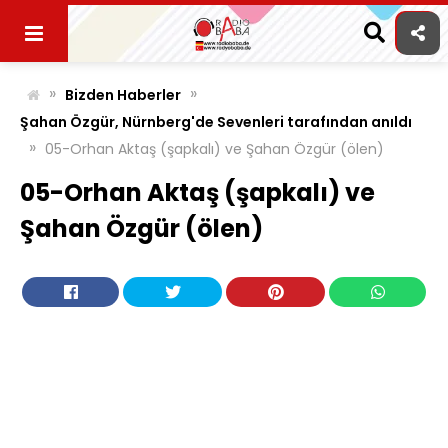
Skip
to
content
»
»
Bizden Haberler
Şahan Özgür, Nürnberg'de Sevenleri tarafından anıldı
»
05-Orhan Aktaş (şapkalı) ve Şahan Özgür (ölen)
05-Orhan Aktaş (şapkalı) ve
Şahan Özgür (ölen)