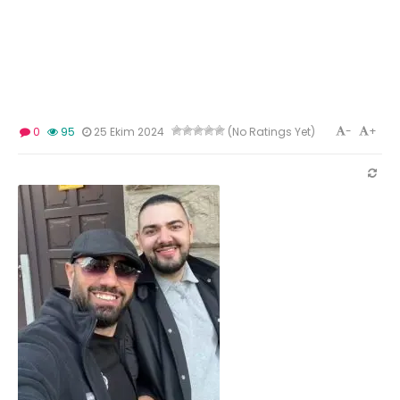
-
+
0
95
25 Ekim 2024
(No Ratings Yet)