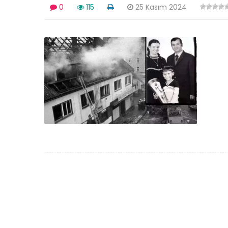
0
115
25 Kasım 2024