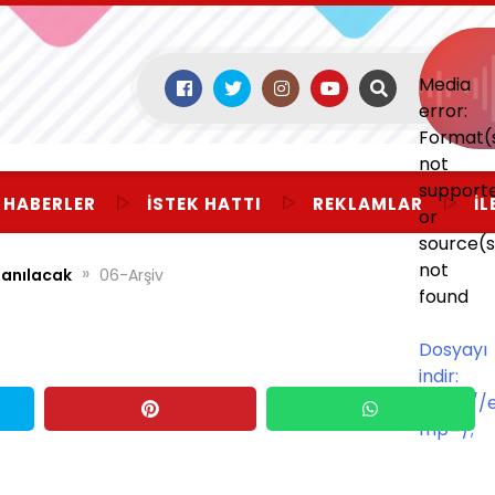
Media
error:
Format(
not
support
 HABERLER
İSTEK HATTI
REKLAMLAR
İL
or
source(s
not
»
 anılacak
06-Arşiv
found
Dosyayı
indir:
https:/
mp=/;