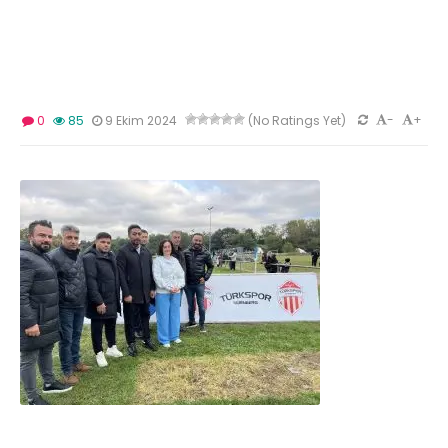
-
+
0
85
9 Ekim 2024
(No Ratings Yet)