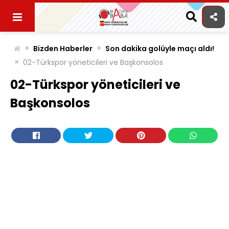
Skip
to
content
»
»
Bizden Haberler
Son dakika golüyle maçı aldı!
»
02-Türkspor yöneticileri ve Başkonsolos
02-Türkspor yöneticileri ve
Başkonsolos