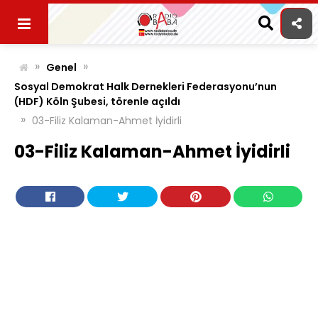
Skip
to
content
»
»
Genel
Sosyal Demokrat Halk Dernekleri Federasyonu’nun
(HDF) Köln Şubesi, törenle açıldı
»
03-Filiz Kalaman-Ahmet İyidirli
03-Filiz Kalaman-Ahmet İyidirli