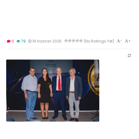
-
+
0
79
19 Haziran 2025
(No Ratings Yet)