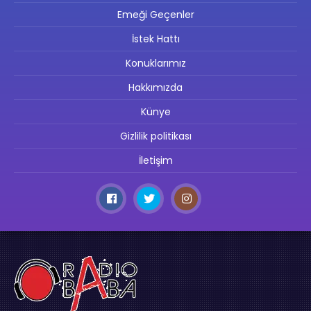
Emeği Geçenler
İstek Hattı
Konuklarımız
Hakkımızda
Künye
Gizlilik politikası
İletişim