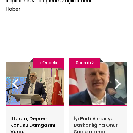
kapılarının ve kalplerimiz açıktır dedi.
Haber
Önceki
Sonraki
İftarda, Deprem
İyi Parti Almanya
Konusu Damgasını
Başkanlığına Onur
Vurdu
Sadıç atandı