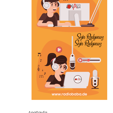
AnaSayfa