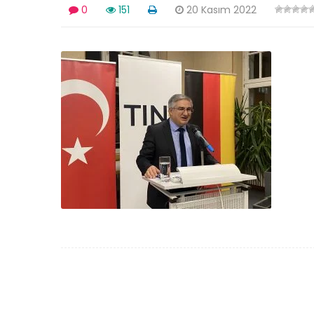
0
151
20 Kasım 2022