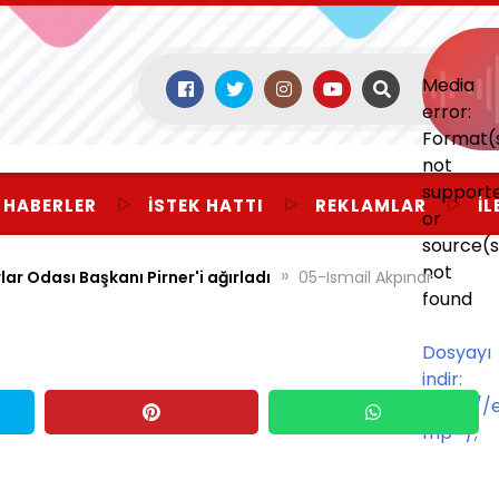
Media
error:
Format(
not
support
 HABERLER
İSTEK HATTI
REKLAMLAR
İL
or
source(s
not
»
lar Odası Başkanı Pirner'i ağırladı
05-Ismail Akpınar
found
Dosyayı
indir:
https:/
mp=/;