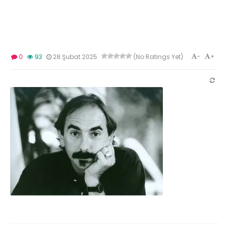
-
+
0
93
28 Şubat 2025
(No Ratings Yet)