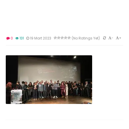
-
+
0
131
19 Mart 2023
(No Ratings Yet)