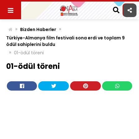
Skip
to
content
»
»
Bizden Haberler
Türkiye-Almanya film festivali sona erdi ve toplam 9
ödül sahiplerini buldu
»
01-ödül töreni
01-ödül töreni