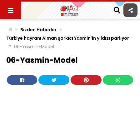
Skip
to
content
»
»
Bizden Haberler
Türkiye hayranı Alman şarkıcı Yasmin’in yıldızı parlıyor
»
06-Yasmin-Model
06-Yasmin-Model