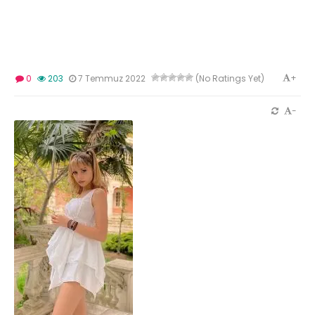
+
0
203
7 Temmuz 2022
(No Ratings Yet)
-