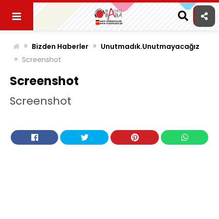
Skip
to
content
»
»
Bizden Haberler
Unutmadık.Unutmayacağız
»
Screenshot
Screenshot
Screenshot