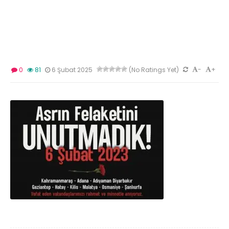
-
+
0
81
6 Şubat 2025
(No Ratings Yet)