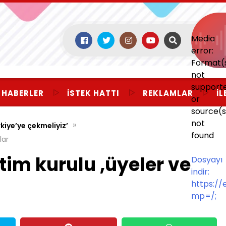
Media
error:
Format(
not
support
 HABERLER
İSTEK HATTI
REKLAMLAR
İL
or
source(s
not
»
kiye’ye çekmeliyiz’
found
lar
im kurulu ,üyeler ve
Dosyayı
indir:
https:/
mp=/;