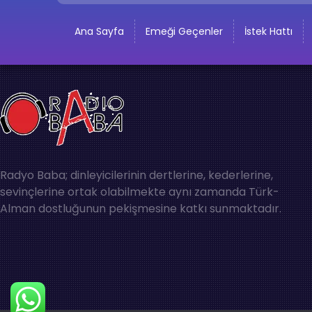
Ana Sayfa
Emeği Geçenler
İstek Hattı
Radyo Baba; dinleyicilerinin dertlerine, kederlerine,
sevinçlerine ortak olabilmekte aynı zamanda Türk-
Alman dostluğunun pekişmesine katkı sunmaktadır.