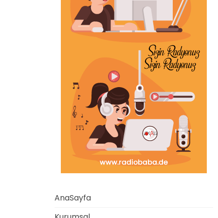
AnaSayfa
Kurumsal