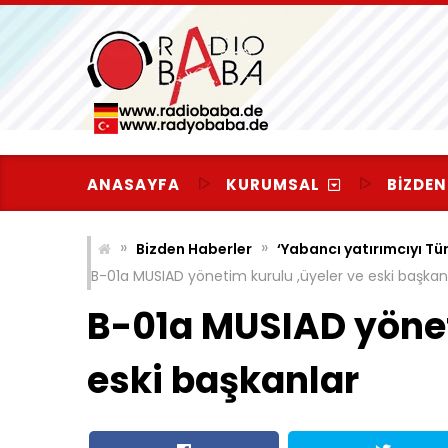
Skip
to
content
ANASAYFA
KURUMSAL
BIZDEN
»
»
Bizden Haberler
‘Yabancı yatırımcıyı Tür
B-01a MUSIAD yönetim kurulu ,üyeler ve eski başkan
B-01a MUSIAD yönet
eski başkanlar