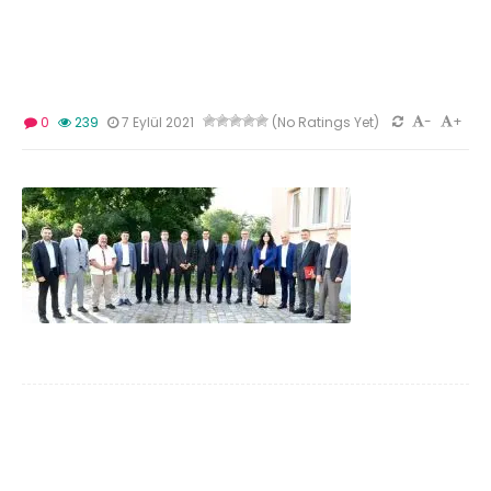
-
+
0
239
7 Eylül 2021
(No Ratings Yet)