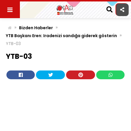
Skip
to
content
»
»
Bizden Haberler
»
YTB Başkanı Eren: Iradenizi sandığa giderek gösterin
YTB-03
YTB-03