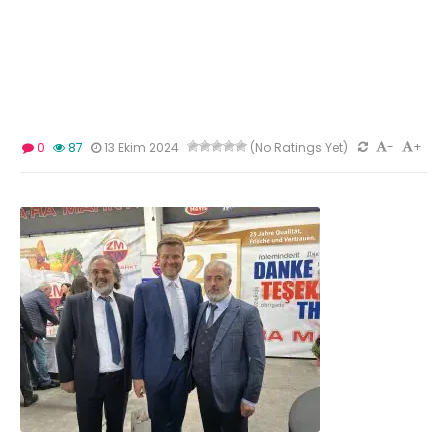
-
+
0
87
13 Ekim 2024
(No Ratings Yet)