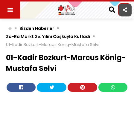
Skip
to
content
»
»
Bizden Haberler
»
Za-Ra Markt 25. Yılını Coşkuyla Kutladı
01-Kadir Bozkurt-Marcus König-Mustafa Selvi
01-Kadir Bozkurt-Marcus König-
Mustafa Selvi