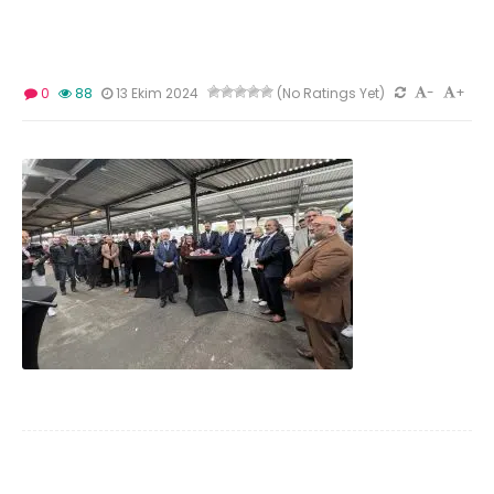
-
+
0
88
13 Ekim 2024
(No Ratings Yet)