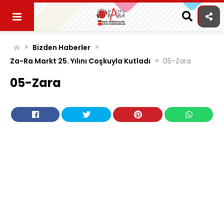
Skip
to
content
»
»
Bizden Haberler
»
Za-Ra Markt 25. Yılını Coşkuyla Kutladı
05-Zara
05-Zara