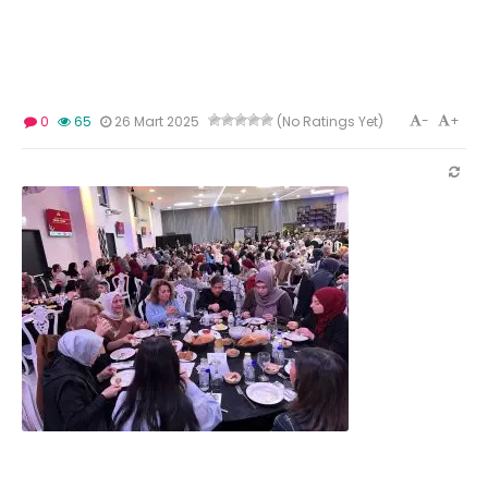
-
+
0
65
26 Mart 2025
(No Ratings Yet)