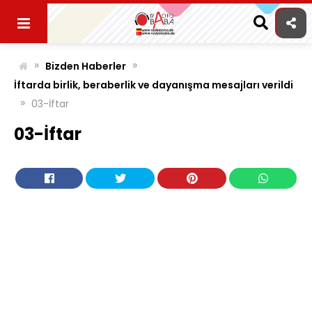
Skip
to
content
»
»
Bizden Haberler
İftarda birlik, beraberlik ve dayanışma mesajları verildi
»
03-İftar
03-İftar