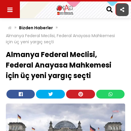
Skip
to
content
»
»
Bizden Haberler
Almanya Federal Meclisi, Federal Anayasa Mahkemesi
için üç yeni yargıç seçti
Almanya Federal Meclisi,
Federal Anayasa Mahkemesi
için üç yeni yargıç seçti