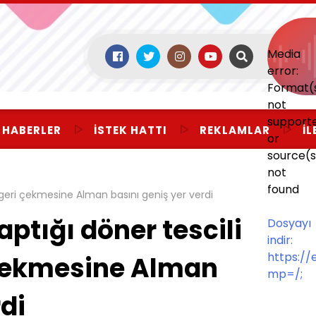
Media
error:
Format(
not
support
 HABERLER
İSTEK HATTI
REKLAMLAR
İL
or
source(s
not
found
 geri çekmesine Alman basını geniş yer verdi
aptığı döner tescili
Dosyayı
indir:
https:/
çekmesine Alman
mp=/;
di