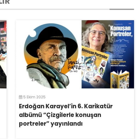
LİR
5 Ekim 2025
Erdoğan Karayel’in 6. Karikatür
albümü “Çizgilerle konuşan
portreler” yayınlandı