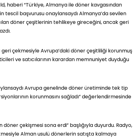
ild, haberi “Türkiye, Almanya ile döner kavgasından
nin tescil başvurusu onaylansaydı Almanya’da sevilen
pılan döner çeşitlerinin tehlikeye gireceğini, ancak geri
azdı.
 geri çekmesiyle Avrupa’daki döner çeşitliliği korunmuş
eticileri ve satıcılarının karardan memnuniyet duyduğu
aylansaydı Avrupa genelinde döner üretiminde tek tip
 versiyonlarının korunmasını sağladı” değerlendirmesinde
en döner çekişmesi sona erdi” başlığıyla duyurdu. Radyo,
kmesiyle Alman usulü dönerlerin satışta kalmaya