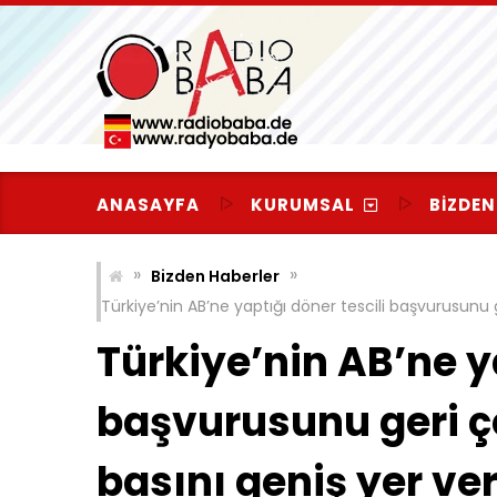
Skip
to
content
ANASAYFA
KURUMSAL
BIZDEN
»
»
Bizden Haberler
Türkiye’nin AB’ne yaptığı döner tescili başvurusunu
Türkiye’nin AB’ne y
başvurusunu geri 
basını geniş yer ver