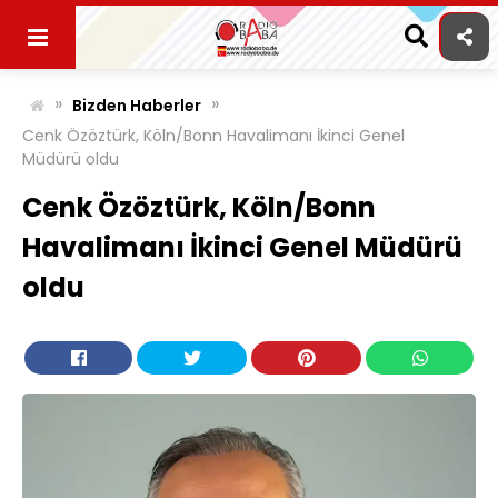
Skip
to
content
»
»
Bizden Haberler
Cenk Özöztürk, Köln/Bonn Havalimanı İkinci Genel
Müdürü oldu
Cenk Özöztürk, Köln/Bonn
Havalimanı İkinci Genel Müdürü
oldu