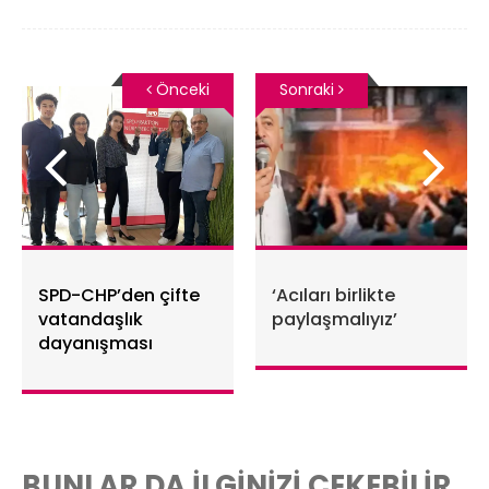
Önceki
Sonraki
SPD-CHP’den çifte
‘Acıları birlikte
vatandaşlık
paylaşmalıyız’
dayanışması
BUNLAR DA İLGİNİZİ ÇEKEBİLİR