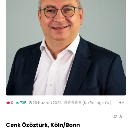
+
0
735
26 Haziran 2024
(No Ratings Yet)
-
Cenk Özöztürk, Köln/Bonn