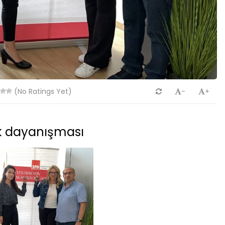
(No Ratings Yet)
-
+
k dayanışması