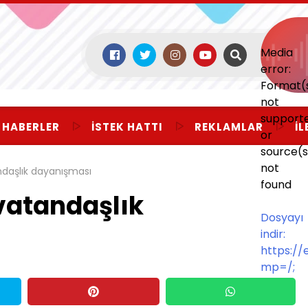
Media
error:
Format(
not
support
 HABERLER
İSTEK HATTI
REKLAMLAR
İL
or
source(s
not
daşlık dayanışması
found
vatandaşlık
Dosyayı
indir:
https:/
mp=/;