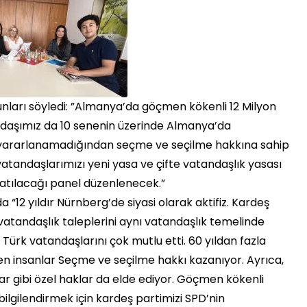
unları söyledi: ”Almanya’da göçmen kökenli 12 Milyon
andaşımız da 10 senenin üzerinde Almanya’da
yararlanamadığından seçme ve seçilme hakkına sahip
a vatandaşlarımızı yeni yasa ve çifte vatandaşlık yasası
 katılacağı panel düzenlenecek.”
 “12 yıldır Nürnberg’de siyasi olarak aktifiz. Kardeş
 vatandaşlık taleplerini aynı vatandaşlık temelinde
 Türk vatandaşlarını çok mutlu etti. 60 yıldan fazla
en insanlar Seçme ve seçilme hakkı kazanıyor. Ayrıca,
r gibi özel haklar da elde ediyor. Göçmen kökenli
ilgilendirmek için kardeş partimizi SPD’nin