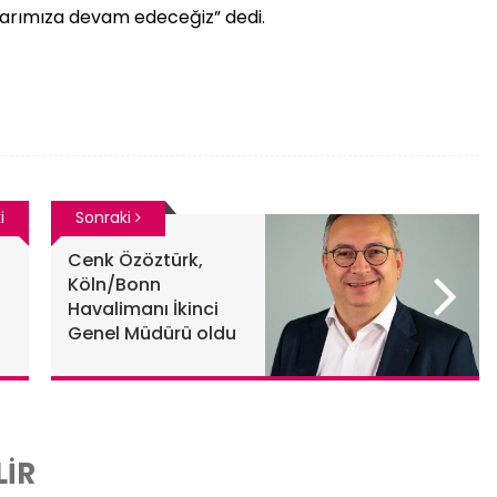
alarımıza devam edeceğiz” dedi.
i
Sonraki
Cenk Özöztürk,
Köln/Bonn
Havalimanı İkinci
Genel Müdürü oldu
LİR