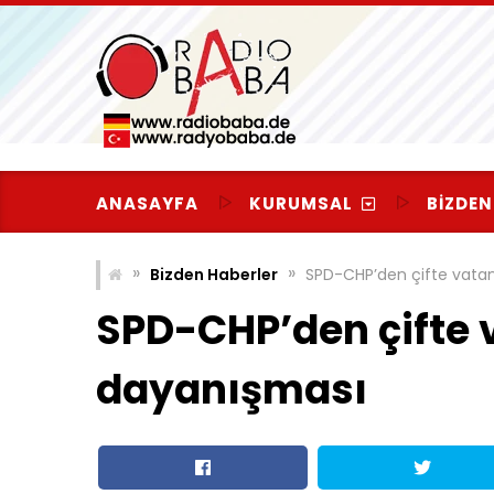
Skip
to
content
ANASAYFA
KURUMSAL
BIZDEN
»
»
Bizden Haberler
SPD-CHP’den çifte vatan
SPD-CHP’den çifte 
dayanışması