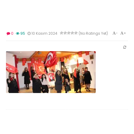
-
+
0
95
10 Kasım 2024
(No Ratings Yet)