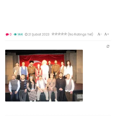
-
+
0
144
21 Şubat 2023
(No Ratings Yet)