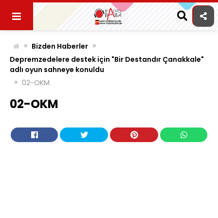
Skip
to
content
»
»
Bizden Haberler
Depremzedelere destek için "Bir Destandır Çanakkale"
adlı oyun sahneye konuldu
»
02-OKM
02-OKM