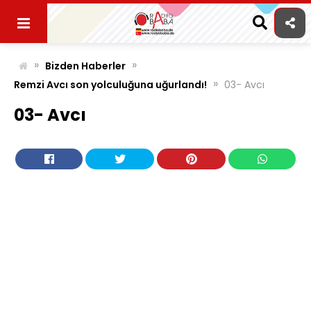
Skip
to
content
»
»
Bizden Haberler
»
Remzi Avcı son yolculuğuna uğurlandı!
03- Avcı
03- Avcı