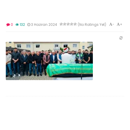
-
+
0
132
3 Haziran 2024
(No Ratings Yet)